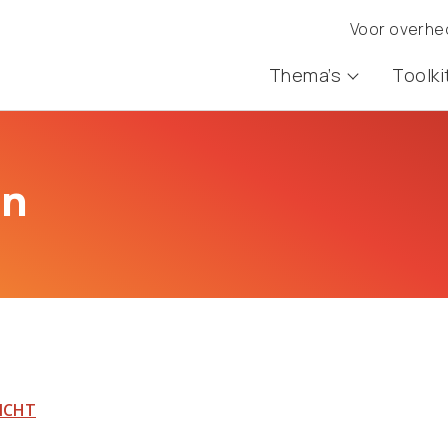
Voor overh
Thema’s
Toolki
en
ICHT