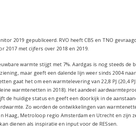
nitor 2019 gepubliceerd. RVO heeft CBS en TNO gevraag
 2017 met cijfers over 2018 en 2019.
euwbare warmte stijgt met 7%. Aardgas is nog steeds de b
ening, maar geeft een dalende lijn weer sinds 2004 naar 
tten gaat het om een warmtelevering van 22,8 PJ (20,4 PJ
leine warmtenetten in 2018). Het aandeel aardwarmteprodu
ft de huidige status en geeft een doorkijk in de aanstaa
ardwarmte. Zo worden de ontwikkelingen van warmtenet
n Haag, Metroloop regio Amsterdam en Utrecht en zijn z
n dienen als inspiratie en input voor de RESsen.