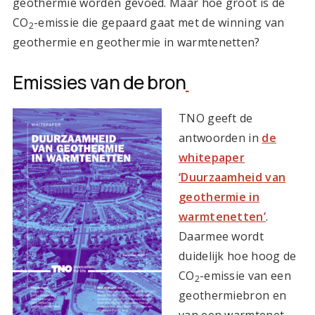
geothermie worden gevoed. Maar hoe groot is de
CO
-emissie die gepaard gaat met de winning van
2
geothermie en geothermie in warmtenetten?
Emissies van de bron
TNO geeft de
antwoorden in
de
whitepaper
‘Duurzaamheid van
geothermie in
warmtenetten’
.
Daarmee wordt
duidelijk hoe hoog de
CO
-emissie van een
2
geothermiebron en