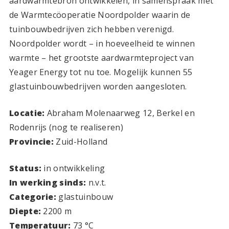
aardwarmtebron ontwikkelen, in samenspraak met
de Warmtecöoperatie Noordpolder waarin de
tuinbouwbedrijven zich hebben verenigd.
Noordpolder wordt – in hoeveelheid te winnen
warmte – het grootste aardwarmteproject van
Yeager Energy tot nu toe. Mogelijk kunnen 55
glastuinbouwbedrijven worden aangesloten.
Locatie:
Abraham Molenaarweg 12, Berkel en
Rodenrijs
(nog te realiseren)
Provincie:
Zuid-Holland
Status:
in ontwikkeling
In werking sinds:
n.v.t.
Categorie:
glastuinbouw
Diepte:
2200 m
Temperatuur:
73
°C