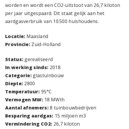
worden en wordt een CO2-uitstoot van 26,7 kiloton
per jaar uitgespaard. Dit staat gelijk aan het
aardgasverbruik van 10.500 huishoudens.
Locatie:
Maasland
Provincie:
Zuid-Holland
Status:
gerealiseerd
In werking sinds:
2018
Categorie:
glastuinbouw
Diepte:
2800
Temperatuur:
95
°C
Vermogen MW:
1
8
MWth
Aantal afnemers:
8 tuinbouwbedrijven
Besparing aardgas:
15 miljoen m3
Vermindering CO2:
26,7 kiloton